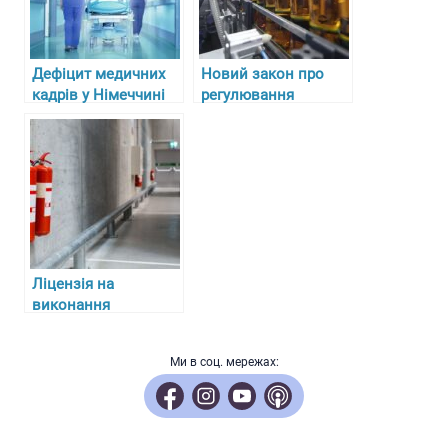
Дефіцит медичних
Новий закон про
кадрів у Німеччині
регулювання
та складнощі з
алкоголю, тютюну та
отриманням
пального в Україні з
ліцензій для лікарів-
27 липня 2024 року
біженців
Ліцензія на
виконання
протипожежних
робіт: ключові
Ми в соц. мережах:
аспекти отримання