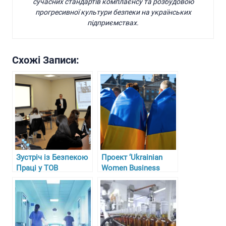
сучасних стандартів комплаєнсу та розбудовою
прогресивної культури безпеки на українських
підприємствах.
Схожі Записи:
Зустріч із Безпекою
Проект ‘Ukrainian
Праці у ТОВ
Women Business
“Гарасимів Агро”
Circle’ у Німеччині