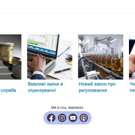
Важливі зміни в
Новий закон про
Чо
 служба
ліцензуванні
регулювання
пе
у ліцензії
діяльності під час
алкоголю, тютюну та
пр
ківської
воєнного стану
пального в Україні з
че
Ми в соц. мережах:
 фабрики”
27 липня 2024 року