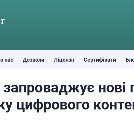
о нас
Дозволи
Ліцензії
Сертифікати
Бл
 запроваджує нові 
жу цифрового конте