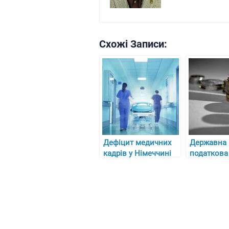
Схожі Записи:
Дефіцит медичних
Державна
кадрів у Німеччині
податкова
та складнощі з
відмовила 
отриманням
для “Винни
ліцензій для лікарів-
тютюнової
біженців