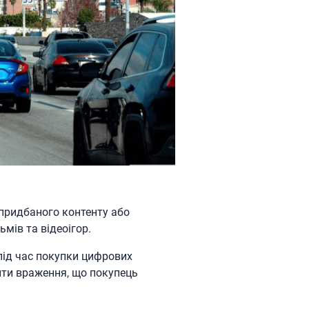
 придбаного контенту або
мів та відеоігор.
 під час покупки цифрових
ити враження, що покупець