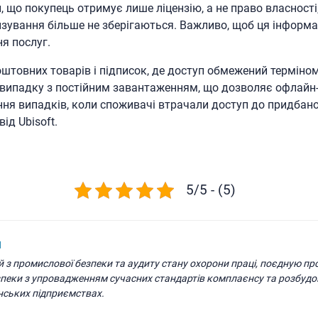
, що покупець отримує лише ліцензію, а не право власності
нзування більше не зберігаються. Важливо, щоб ця інформа
я послуг.
товних товарів і підписок, де доступ обмежений терміном
у випадку з постійним завантаженням, що дозволяє офлайн
ння випадків, коли споживачі втрачали доступ до придбаног
ід Ubisoft.
5/5 - (5)
н
й з промислової безпеки та аудиту стану охорони праці, поєдную п
зпеки з упровадженням сучасних стандартів комплаєнсу та розбудо
нських підприємствах.