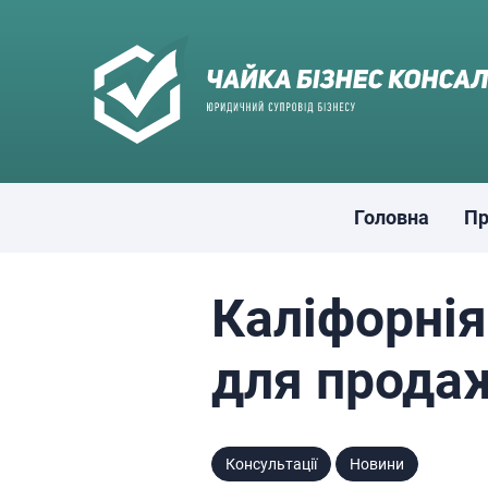
Skip
to
content
Головна
Пр
Каліфорнія
для прода
Консультації
Новини