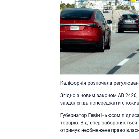
Каліфорнія розпочала регулюван
Згідно з новим законом AB 2426,
заздалегідь попереджати спожива
Губернатор Гевін Ньюсом підписа
товарів. Відтепер забороняється
отримує необмежене право власн