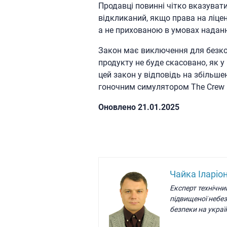
Продавці повинні чітко вказувати
відкликаний, якщо права на ліце
а не прихованою в умовах наданн
Закон має виключення для безкош
продукту не буде скасовано, як 
цей закон у відповідь на збільше
гоночним симулятором The Crew в
Oновлено 21.01.2025
Чайка Іларіо
Експерт технічни
підвищеної небе
безпеки на украї