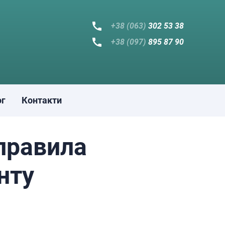
+38 (063)
302 53 38
+38 (097)
895 87 90
ог
Контакти
правила
нту