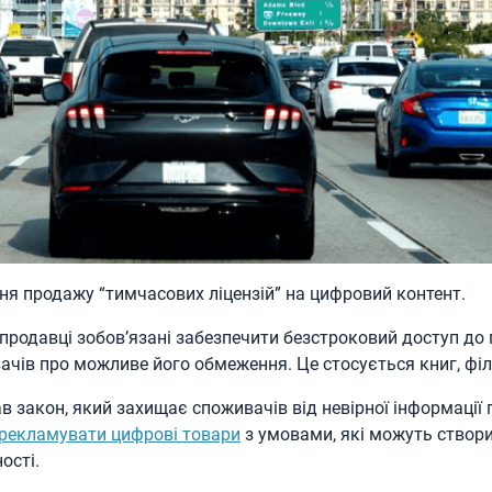
ня продажу “тимчасових ліцензій” на цифровий контент.
 продавці зобов’язані забезпечити безстроковий доступ до
чів про можливе його обмеження. Це стосується книг, філь
в закон, який захищає споживачів від невірної інформації
рекламувати цифрові товари
з умовами, які можуть створ
ості.