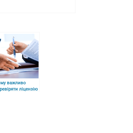
му важливо
ревіряти ліцензію
ацевлаштування
рез посередників?