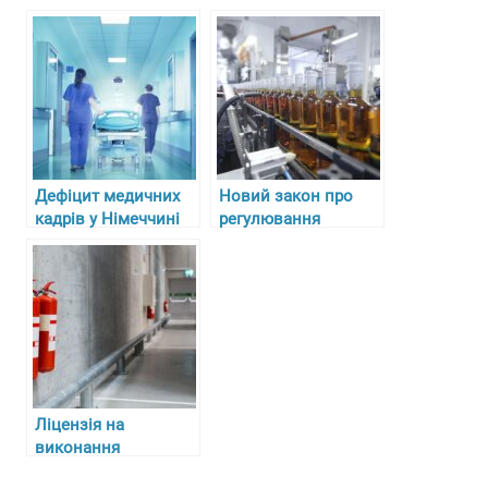
“Гарасимів Агро”
Circle’ у Німеччині
Дефіцит медичних
Новий закон про
кадрів у Німеччині
регулювання
та складнощі з
алкоголю, тютюну та
отриманням
пального в Україні з
ліцензій для лікарів-
27 липня 2024 року
біженців
Ліцензія на
виконання
протипожежних