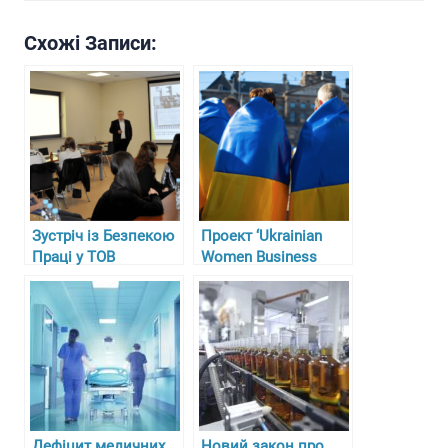
Схожі Записи:
Зустріч із Безпекою
Проект ‘Ukrainian
Праці у ТОВ
Women Business
“Гарасимів Агро”
Circle’ у Німеччині
Дефіцит медичних
Новий закон про