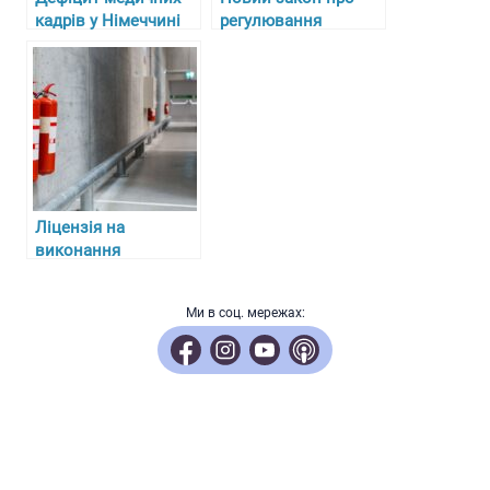
кадрів у Німеччині
регулювання
та складнощі з
алкоголю, тютюну та
отриманням
пального в Україні з
ліцензій для лікарів-
27 липня 2024 року
біженців
Ліцензія на
виконання
протипожежних
робіт: ключові
Ми в соц. мережах:
аспекти отримання