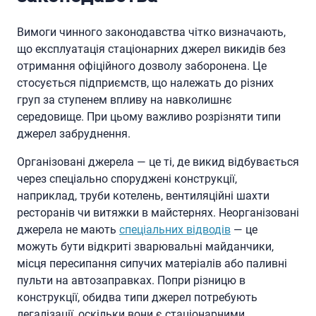
Вимоги чинного законодавства чітко визначають,
що експлуатація стаціонарних джерел викидів без
отримання офіційного дозволу заборонена. Це
стосується підприємств, що належать до різних
груп за ступенем впливу на навколишнє
середовище. При цьому важливо розрізняти типи
джерел забруднення.
Організовані джерела — це ті, де викид відбувається
через спеціально споруджені конструкції,
наприклад, труби котелень, вентиляційні шахти
ресторанів чи витяжки в майстернях. Неорганізовані
джерела не мають
спеціальних відводів
— це
можуть бути відкриті зварювальні майданчики,
місця пересипання сипучих матеріалів або паливні
пульти на автозаправках. Попри різницю в
конструкції, обидва типи джерел потребують
легалізації, оскільки вони є стаціонарними.