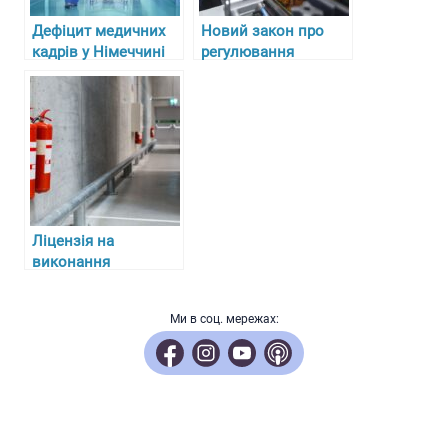
Дефіцит медичних
Новий закон про
кадрів у Німеччині
регулювання
та складнощі з
алкоголю, тютюну та
отриманням
пального в Україні з
ліцензій для лікарів-
27 липня 2024 року
біженців
Ліцензія на
виконання
протипожежних
робіт: ключові
Ми в соц. мережах:
аспекти отримання