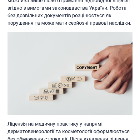
можлива лише після отримання відповідної ліцензії
згідно з вимогами законодавства України. Робота
без дозвільних документів розцінюється як
порушення та може мати серйозні правові наслідки.
Ліцензія на медичну практику у напрямі
дерматовенерології та косметології оформлюється
без обмеження строку дії. Після ухвалення рішення