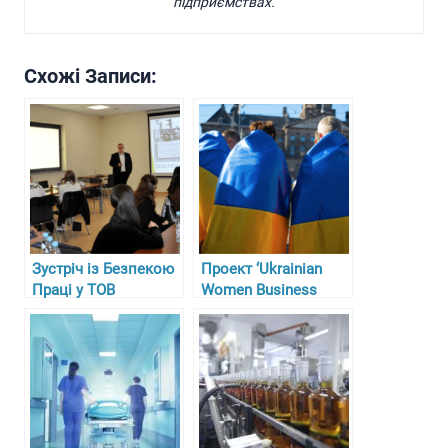
підприємствах.
Схожі Записи:
Зустріч із Безпекою
Проект ‘Ukrainian
Праці у ТОВ
Women Business
“Гарасимів Агро”
Circle’ у Німеччині