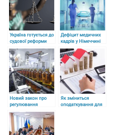
Україна готується до
Дефіцит медичних
судової реформи
кадрів у Німеччині
законодавства про
та складнощі з
працю
отриманням
ліцензій для лікарів-
біженців
Новий закон про
Як зміниться
регулювання
оподаткування для
алкоголю, тютюну та
таксистів, кур’єрів,
пального в Україні з
вебкам-моделей та
27 липня 2024 року
інших самозайнятих
у 2025 році