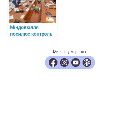
Міндовкілля
посилює контроль
за “сплячими”
ліцензіями: що
Ми в соц. мережах:
зміниться?