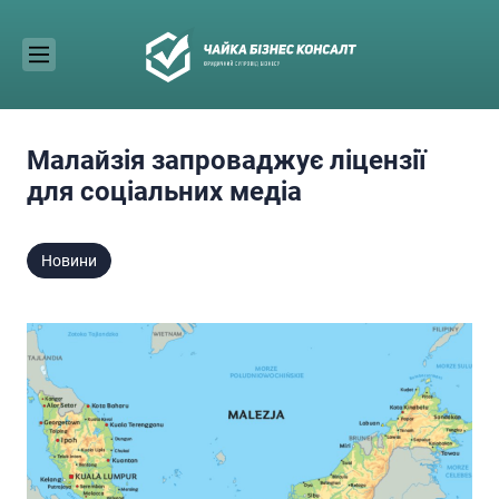
Skip
to
content
Малайзія запроваджує ліцензії
для соціальних медіа
Новини