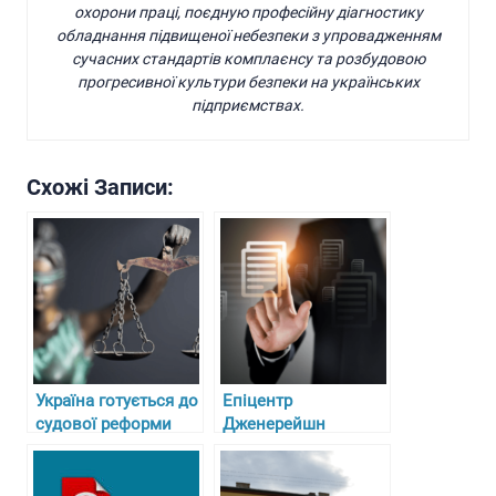
охорони праці, поєдную професійну діагностику
обладнання підвищеної небезпеки з упровадженням
сучасних стандартів комплаєнсу та розбудовою
прогресивної культури безпеки на українських
підприємствах.
Схожі Записи:
Україна готується до
Епіцентр
судової реформи
Дженерейшн
законодавства про
розширює бізнес за
працю
рахунок нових
ліцензій