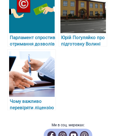
Парламент спростив
Юрій Погуляйко про
отримання дозволів
підготовку Волині
і ліцензій для
до можливих загроз
підприємців
і сучасний стан
освітніх закладів
Чому важливо
перевіряти ліцензію
працевлаштування
через посередників?
Ми в соц. мережах: