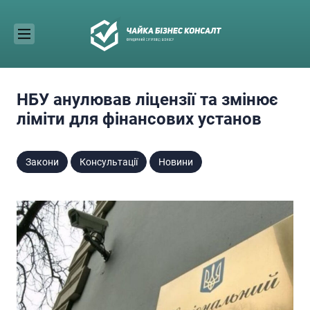
Skip
to
content
НБУ анулював ліцензії та змінює
ліміти для фінансових установ
Закони
Консультації
Новини