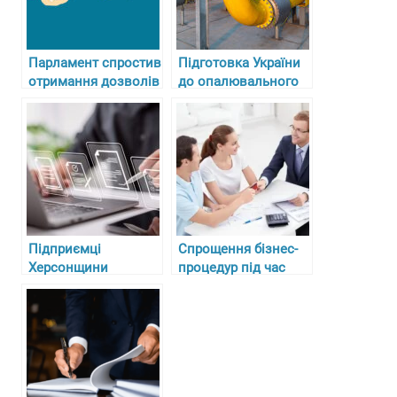
Парламент спростив
Підготовка України
отримання дозволів
до опалювального
і ліцензій для
сезону 2024-2025
підприємців
Підприємці
Спрощення бізнес-
Херсонщини
процедур під час
спрямували 3
воєнного стану
мільйони гривень
до місцевих
бюджетів за ліцензії