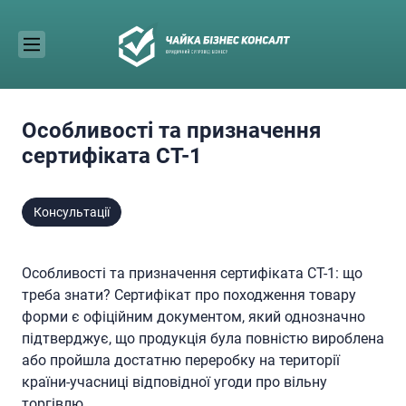
Skip
to
content
Особливості та призначення
сертифіката СТ-1
Консультації
Особливості та призначення сертифіката СТ-1: що
треба знати? Сертифікат про походження товару
форми є офіційним документом, який однозначно
підтверджує, що продукція була повністю вироблена
або пройшла достатню переробку на території
країни-учасниці відповідної угоди про вільну
торгівлю.