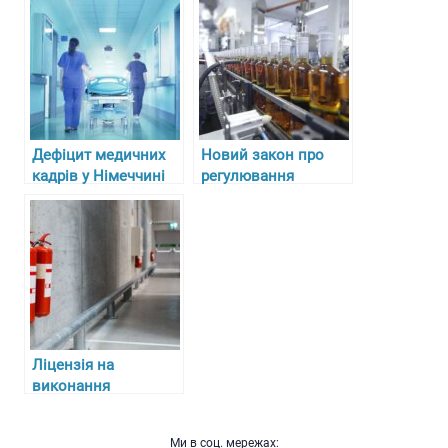
Дефіцит медичних
Новий закон про
кадрів у Німеччині
регулювання
та складнощі з
алкоголю, тютюну та
отриманням
пального в Україні з
ліцензій для лікарів-
27 липня 2024 року
біженців
Ліцензія на
виконання
протипожежних
робіт: ключові
Ми в соц. мережах: