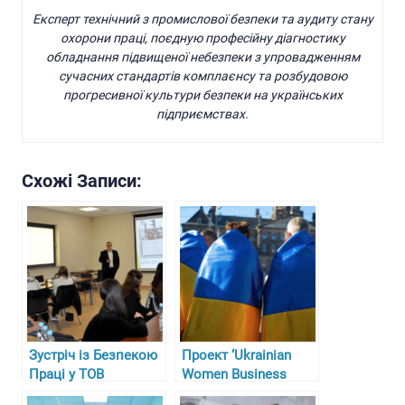
Експерт технічний з промислової безпеки та аудиту стану
охорони праці, поєдную професійну діагностику
обладнання підвищеної небезпеки з упровадженням
сучасних стандартів комплаєнсу та розбудовою
прогресивної культури безпеки на українських
підприємствах.
Схожі Записи:
Зустріч із Безпекою
Проект ‘Ukrainian
Праці у ТОВ
Women Business
“Гарасимів Агро”
Circle’ у Німеччині