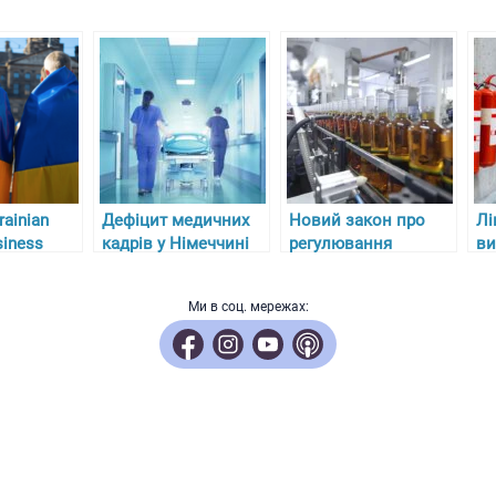
rainian
Дефіцит медичних
Новий закон про
Лі
iness
кадрів у Німеччині
регулювання
ви
імеччині
та складнощі з
алкоголю, тютюну та
пр
отриманням
пального в Україні з
ро
Ми в соц. мережах:
ліцензій для лікарів-
27 липня 2024 року
ас
біженців