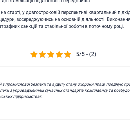
 до стабілізації податкового середовища.
 на старті, у довгостроковій перспективі квартальний підх
едури, зосереджуючись на основній діяльності. Виконання
трафних санкцій та стабільної роботи в поточному році.
5/5 - (2)
н
й з промислової безпеки та аудиту стану охорони праці, поєдную п
зпеки з упровадженням сучасних стандартів комплаєнсу та розбудо
нських підприємствах.