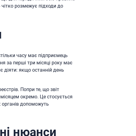
 чітко розмежує підходи до
и
стільки часу має підприємець
ня за перші три місяці року має
є діяти: якщо останній день
єстрів. Попри те, що звіт
 місяцем окремо. Це стосується
х органів допоможуть
чні нюанси