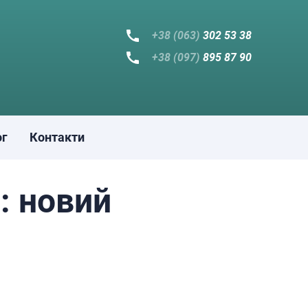
+38 (063)
302 53 38
+38 (097)
895 87 90
ог
Контакти
: новий