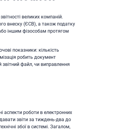
 звітності великих компаній.
о внеску (ЄСВ), а також податку
 або іншим фізособам протягом
чові показники: кількість
тимізація робить документ
 звітний файл, чи виправлення
ні аспекти роботи в електронних
давати звіти за тиждень-два до
хнічні збої в системі. Загалом,