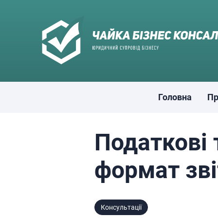
Skip
to
content
Головна
Пр
Податкові 
формат зв
Консультації