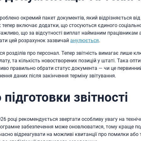
зроблено окремий пакет документів, який відрізняється від
тепер включає додатки, що стосуються єдиного соціальног
 Важливо, що за відсутності виплат найманим працівникам
вати цей розрахунок зазвичай
анулюється
.
 розділів про персонал. Тепер звітність вимагає лише клю
лату, та кількість новостворених позицій у штаті. Така оп
иво правильно обрати статус документа — чи це первинний
нення даних після закінчення терміну звітування.
підготовки звітності
026 році рекомендується звертати особливу увагу на техніч
програмне забезпечення може оновлюватися, тому краще по
часно відреагувати на можливі квитанції про помилки або те