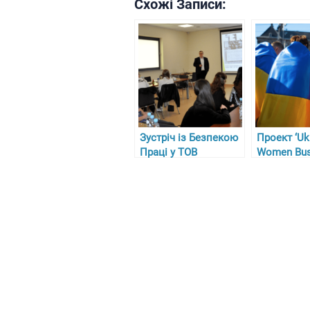
Схожі Записи:
Зустріч із Безпекою
Проект ‘Uk
Праці у ТОВ
Women Bus
“Гарасимів Агро”
Circle’ у Н