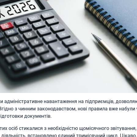
 адміністративне навантаження на підприємців, дозволяю
Згідно з чинним законодавством, нові правила вже набули 
підготовки документів.
тих осіб стикалися з необхідністю щомісячного звітування,
діяльність, встановлено єдиний тримісячний цикл. Цікаво