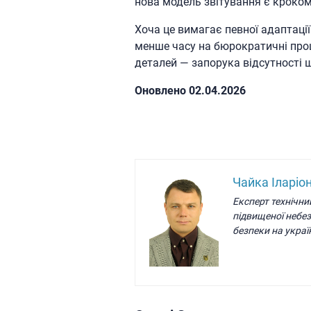
нова модель звітування є кроком
Хоча це вимагає певної адаптації
менше часу на бюрократичні проц
деталей — запорука відсутності ш
Oновлено 02.04.2026
Чайка Іларіо
Експерт технічни
підвищеної небе
безпеки на украї