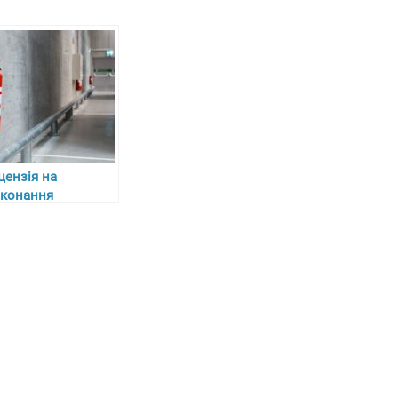
цензія на
конання
отипожежних
біт: ключові
пекти отримання