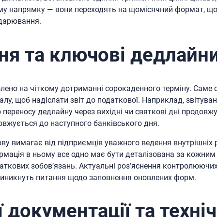
ому напрямку — вони переходять на щомісячний формат, що
одарювання.
ня та ключові дедлайн
блено на чіткому дотриманні сорокаденного терміну. Саме 
алу, щоб надіслати звіт до податкової. Наприклад, звітуван
 переносу дедлайну через вихідні чи святкові дні продовжу
овжується до наступного банківського дня.
ву вимагає від підприємців уважного ведення внутрішніх ре
формація в ньому все одно має бути деталізована за кожним
одаткових зобов’язань. Актуальні роз’яснення контролюючи
 виникнуть питання щодо заповнення оновлених форм.
ї документації та техні