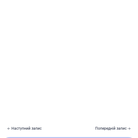
🡠 Наступний запис
Попередній запис 🡢