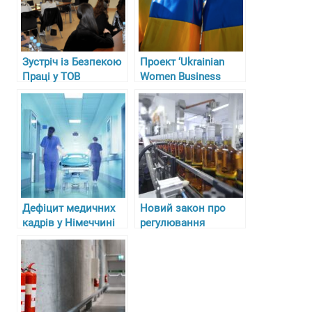
Зустріч із Безпекою
Проект ‘Ukrainian
Праці у ТОВ
Women Business
“Гарасимів Агро”
Circle’ у Німеччині
Дефіцит медичних
Новий закон про
кадрів у Німеччині
регулювання
та складнощі з
алкоголю, тютюну та
отриманням
пального в Україні з
ліцензій для лікарів-
27 липня 2024 року
біженців