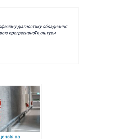
рофесійну діагностику обладнання
вою прогресивної культури
цензія на