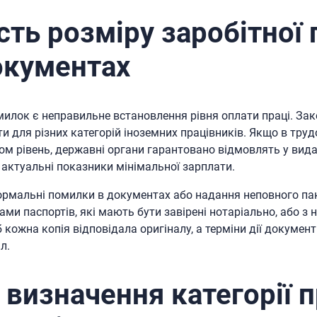
сть розміру заробітної 
окументах
милок є неправильне встановлення рівня оплати праці. З
ти для різних категорій іноземних працівників. Якщо в тру
м рівень, державні органи гарантовано відмовлять у вида
 актуальні показники мінімальної зарплати.
ормальні помилки в документах або надання неповного пак
ми паспортів, які мають бути завірені нотаріально, або 
б кожна копія відповідала оригіналу, а терміни дії докумен
л.
визначення категорії п