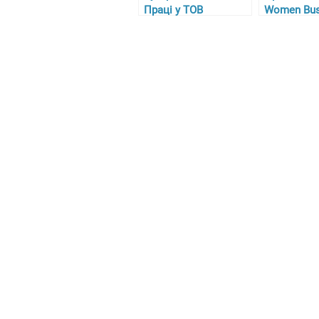
Праці у ТОВ
Women Bus
“Гарасимів Агро”
Circle’ у Н