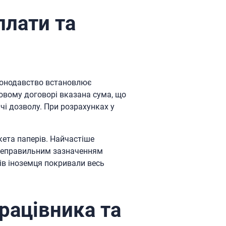
плати та
аконодавство встановлює
довому договорі вказана сума, що
чі дозволу. При розрахунках у
ета паперів. Найчастіше
з неправильним зазначенням
тів іноземця покривали весь
рацівника та