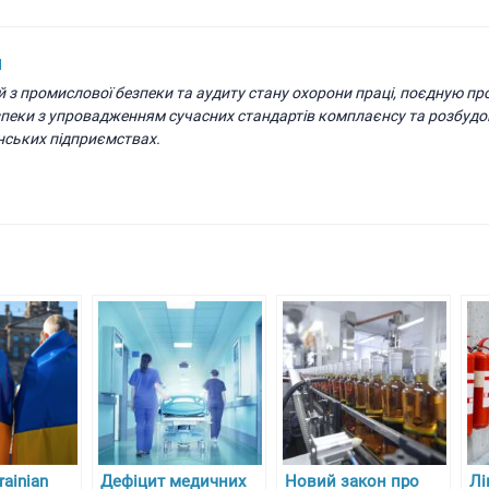
н
й з промислової безпеки та аудиту стану охорони праці, поєдную п
зпеки з упровадженням сучасних стандартів комплаєнсу та розбудо
нських підприємствах.
rainian
Дефіцит медичних
Новий закон про
Лі