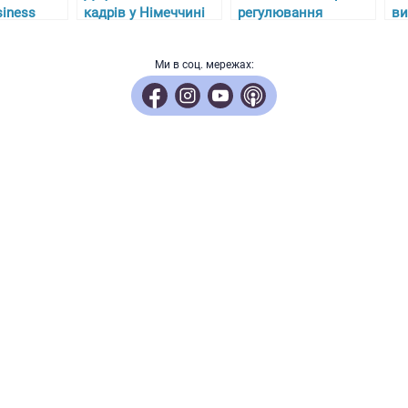
iness
кадрів у Німеччині
регулювання
ви
імеччині
та складнощі з
алкоголю, тютюну та
пр
отриманням
пального в Україні з
ро
Ми в соц. мережах:
ліцензій для лікарів-
27 липня 2024 року
ас
біженців