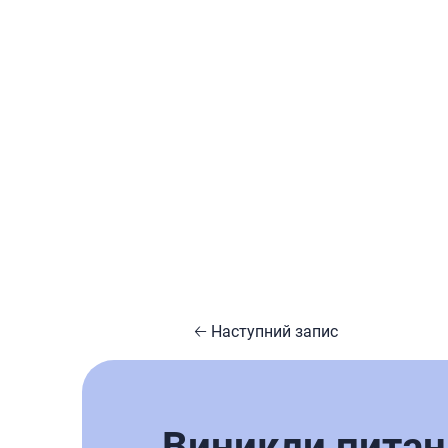
🡠 Наступний запис
Виникли питан