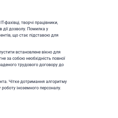
Т-фахівці, творчі працівники,
в дії дозволу. Помилка у
ентів, що стає підставою для
устити встановлене вікно для
гне за собою необхідність повної
кладеного трудового договору до
ента. Чітке дотримання алгоритму
у роботу іноземного персоналу.