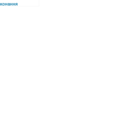
конання
отипожежних
біт: ключові
пекти отримання