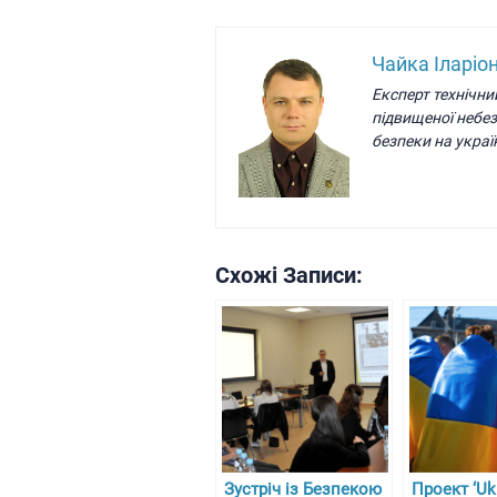
Чайка Іларіо
Експерт технічни
підвищеної небе
безпеки на украї
Схожі Записи:
Зустріч із Безпекою
Проект ‘Uk