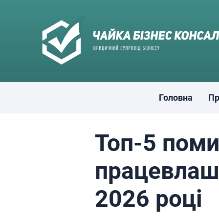
Skip
to
content
Головна
Пр
Топ-5 поми
працевлашт
2026 році