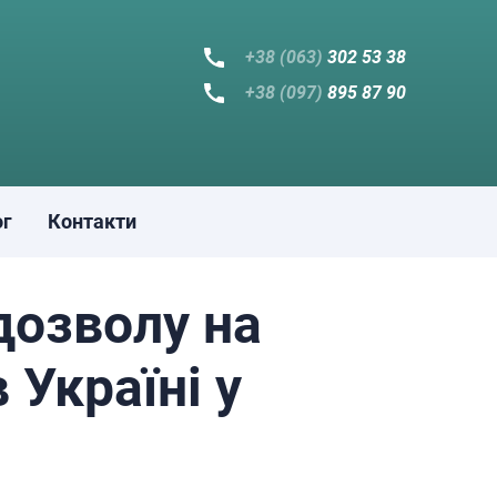
+38 (063)
302 53 38
+38 (097)
895 87 90
ог
Контакти
дозволу на
 Україні у