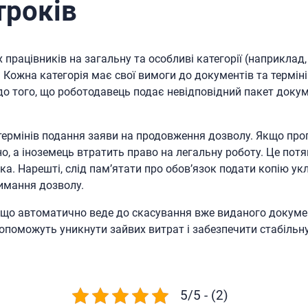
троків
рацівників на загальну та особливі категорії (наприклад, І
. Кожна категорія має свої вимоги до документів та терміні
 до того, що роботодавець подає невідповідний пакет докум
ермінів подання заяви на продовження дозволу. Якщо проп
о, а іноземець втратить право на легальну роботу. Це потя
ика. Нарешті, слід пам’ятати про обов’язок подати копію у
имання дозволу.
, що автоматично веде до скасування вже виданого докум
допоможуть уникнути зайвих витрат і забезпечити стабільн
5/5 - (2)