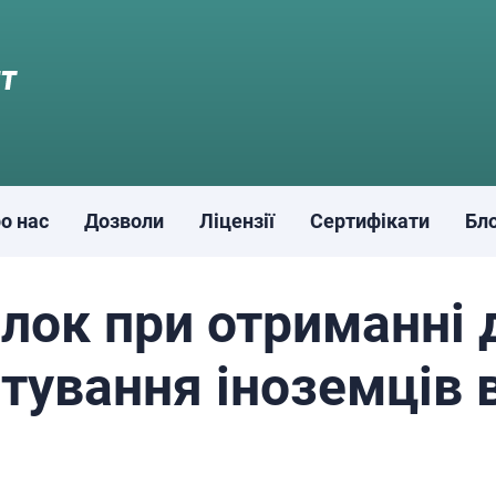
о нас
Дозволи
Ліцензії
Сертифікати
Бл
лок при отриманні 
ування іноземців в