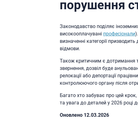
порушення с
Законодавство поділяє іноземних п
високооплачувані
професіонали
)
визначенні категорії призводить
відмови.
Також критичним є дотримання т
звернення, дозвіл буде анульован
релокації або депортації працівн
контролюючого органу після отр
Багато хто забуває про цей крок
та увага до деталей у 2026 році 
Oновлено 12.03.2026