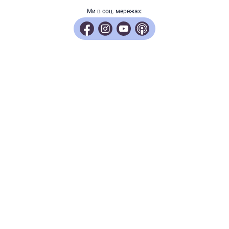
ліцензій для
Ми в соц. мережах:
іноземних компаній
в Україні