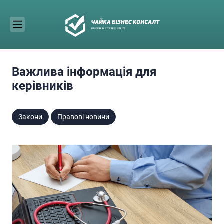
Skip
to
content
Важлива інформація для
керівників
Закони
Правові новини