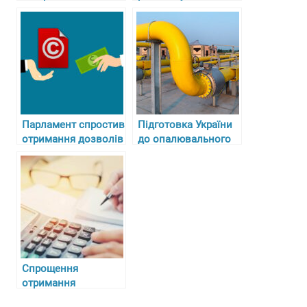
автомобільного
важливий аспект
транспорту – наш
для працівників
пріоритет
Парламент спростив
Підготовка України
отримання дозволів
до опалювального
і ліцензій для
сезону 2024-2025
підприємців
Спрощення
отримання
будівельних