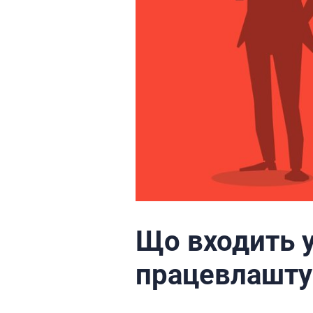
Що входить у
працевлашту