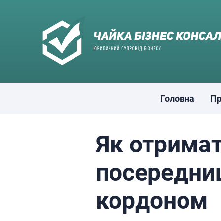
Skip
to
content
Головна
Пр
Як отримат
посередниц
кордоном