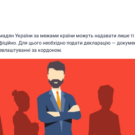
адян України за межами країни можуть надавати лише ті к
фіційно. Для цього необхідно подати декларацію — докуме
евлаштуванні за кордоном.