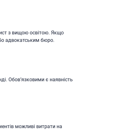
ист з вищою освітою. Якщо
або адвокатським бюро.
ді. Обов’язковими є наявність
ументів можливі витрати на