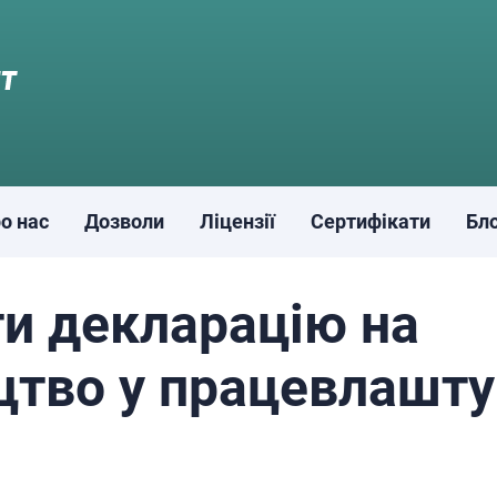
о нас
Дозволи
Ліцензії
Сертифікати
Бл
и декларацію на
тво у працевлашту