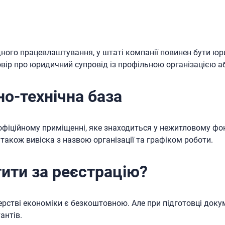
ного працевлаштування, у штаті компанії повинен бути юр
овір про юридичний супровід із профільною організацією 
но-технічна база
офіційному приміщенні, яке знаходиться у нежитловому фон
а також вивіска з назвою організації та графіком роботи.
тити за реєстрацію?
стерстві економіки є безкоштовною. Але при підготовці док
антів.