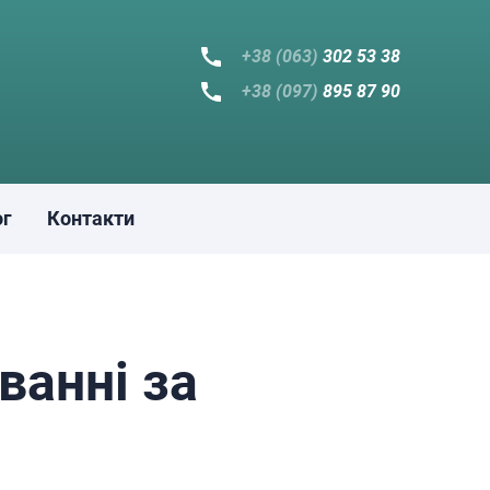
+38 (063)
302 53 38
+38 (097)
895 87 90
ог
Контакти
ванні за