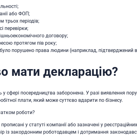
льності;
анії або ФОП;
м трьох періодів;
і перевірки;
ішньоекономічного договору;
ресою протягом пів року;
 було порушено права людини (наприклад, підтверджений в
о мати декларацію?
ть у сфері посередництва заборонена. У разі виявлення по
обітної плати, який може суттєво вдарити по бізнесу.
чатком роботи?
прописані у статуті компанії або зазначені у реєстраційн
вір із закордонним роботодавцем і дотримання законодав