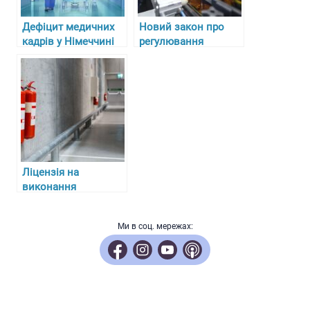
Дефіцит медичних
Новий закон про
кадрів у Німеччині
регулювання
та складнощі з
алкоголю, тютюну та
отриманням
пального в Україні з
ліцензій для лікарів-
27 липня 2024 року
біженців
Ліцензія на
виконання
протипожежних
робіт: ключові
Ми в соц. мережах:
аспекти отримання