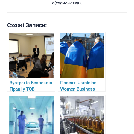
підприємствах.
Схожі Записи:
Зустріч із Безпекою
Проект ‘Ukrainian
Праці у ТОВ
Women Business
“Гарасимів Агро”
Circle’ у Німеччині