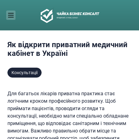
Skip
to
content
Як відкрити приватний медичний
кабінет в Україні
Консультації
Для багатьох лікарів приватна практика стає
логічним кроком професійного розвитку. Щоб
приймати пацієнтів, проводити огляди та
консультації, необхідно мати спеціально обладнане
приміщення, що відповідає санітарним і технічним
вимогам. Важливо правильно обрати місце та
організувати робочий простір, щоб забезпечити