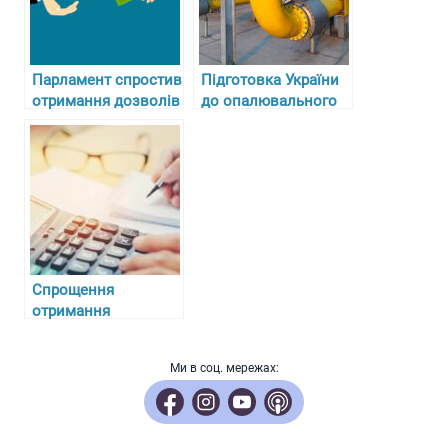
Парламент спростив
Підготовка України
отримання дозволів
до опалювального
і ліцензій для
сезону 2024-2025
підприємців
Спрощення
отримання
будівельних
ліцензій для
Ми в соц. мережах:
іноземних компаній
в Україні