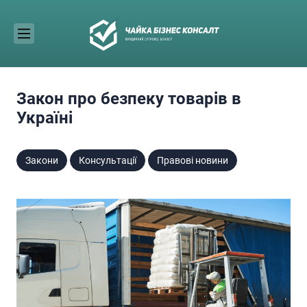
Skip
to
content
Закон про безпеку товарів в
Україні
Закони
Консультації
Правові новини