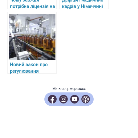
потрібна ліцензія на
кадрів у Німеччині
охоронну
та складнощі з
діяльність?
отриманням
ліцензій для лікарів-
біженців
Новий закон про
регулювання
алкоголю, тютюну та
пального в Україні з
Ми в соц. мережах:
27 липня 2024 року