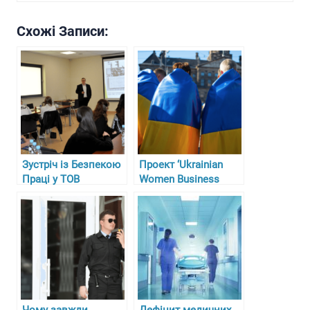
Схожі Записи:
Зустріч із Безпекою
Проект ‘Ukrainian
Праці у ТОВ
Women Business
“Гарасимів Агро”
Circle’ у Німеччині
Чому завжди
Дефіцит медичних