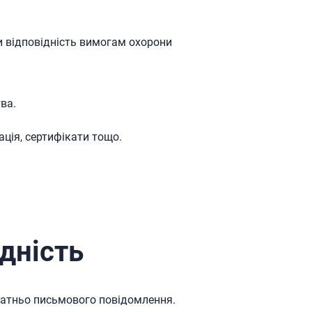
и відповідність вимогам охорони
ва.
ація, сертифікати тощо.
дність
татньо письмового повідомлення.