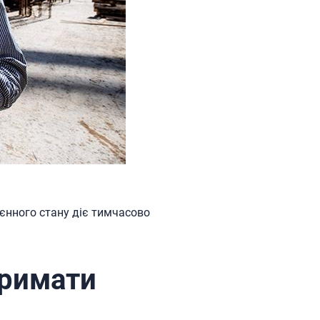
оєнного стану діє тимчасово
тримати