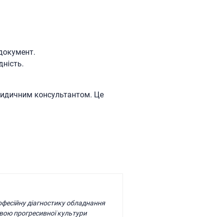
документ.
ність.
ридичним консультантом. Це
рофесійну діагностику обладнання
вою прогресивної культури