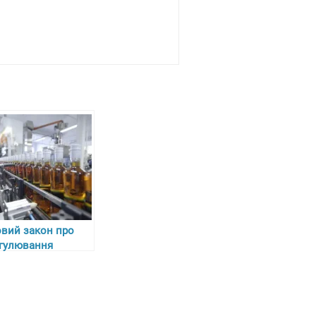
вий закон про
гулювання
коголю, тютюну та
льного в Україні з
 липня 2024 року