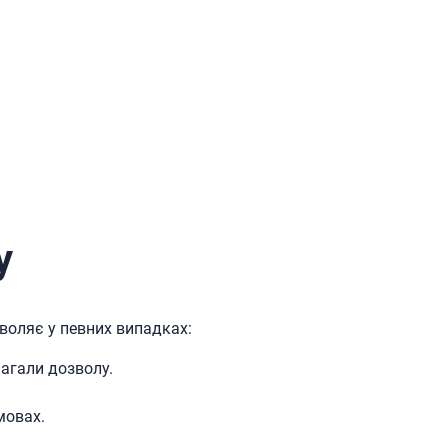
у
воляє у певних випадках:
агали дозволу.
мовах.