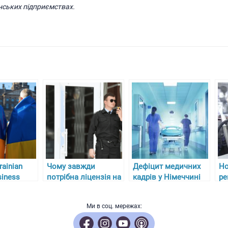
нських підприємствах.
rainian
Чому завжди
Дефіцит медичних
Но
iness
потрібна ліцензія на
кадрів у Німеччині
ре
імеччині
охоронну
та складнощі з
ал
діяльність?
отриманням
па
Ми в соц. мережах:
ліцензій для лікарів-
27
біженців