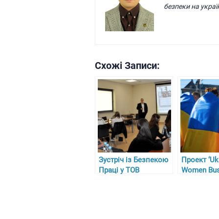
безпеки на украї
Схожі Записи:
Зустріч із Безпекою
Проект ‘Uk
Праці у ТОВ
Women Bus
“Гарасимів Агро”
Circle’ у Н