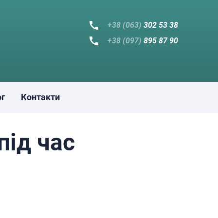
+38 (063)
302 53 38
+38 (097)
895 87 90
ог
Контакти
під час