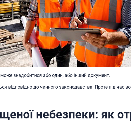
м може знадобитися або один, або інший документ.
ся відповідно до чинного законодавства. Проте під час в
щеної небезпеки: як о