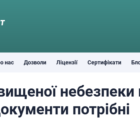
о нас
Дозволи
Ліцензії
Сертифікати
Бл
вищеної небезпеки 
 документи потрібні