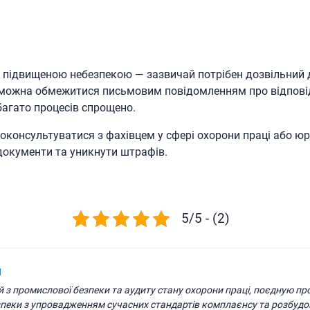
з підвищеною небезпекою — зазвичай потрібен дозвільний 
можна обмежитися письмовим повідомленням про відповід
 багато процесів спрощено.
оконсультуватися з фахівцем у сфері охорони праці або ю
окументи та уникнути штрафів.
5/5 - (2)
н
й з промислової безпеки та аудиту стану охорони праці, поєдную п
зпеки з упровадженням сучасних стандартів комплаєнсу та розбудо