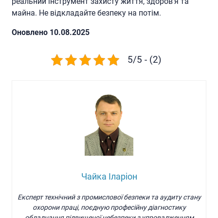
реальний інструмент захисту життя, здоров’я та
майна. Не відкладайте безпеку на потім.
Oновлено 10.08.2025
5/5 - (2)
Чайка Іларіон
Експерт технічний з промислової безпеки та аудиту стану
охорони праці, поєдную професійну діагностику
обладнання підвищеної небезпеки з упровадженням