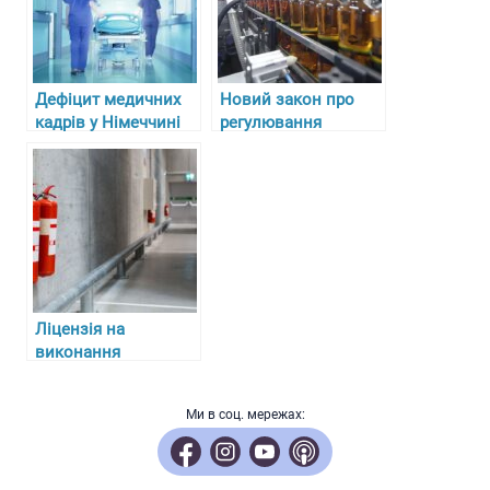
Дефіцит медичних
Новий закон про
кадрів у Німеччині
регулювання
та складнощі з
алкоголю, тютюну та
отриманням
пального в Україні з
ліцензій для лікарів-
27 липня 2024 року
біженців
Ліцензія на
виконання
протипожежних
робіт: ключові
Ми в соц. мережах:
аспекти отримання