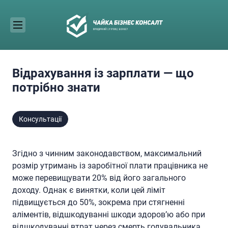
Skip
to
content
Відрахування із зарплати — що
потрібно знати
Консультації
Згідно з чинним законодавством, максимальний
розмір утримань із заробітної плати працівника не
може перевищувати 20% від його загального
доходу. Однак є винятки, коли цей ліміт
підвищується до 50%, зокрема при стягненні
аліментів, відшкодуванні шкоди здоров’ю або при
відшкодуванні втрат через смерть годувальника.