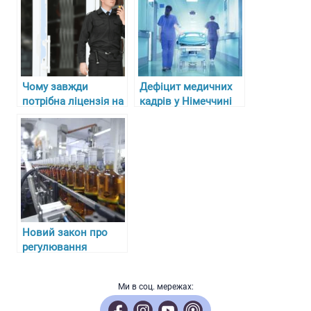
Чому завжди
Дефіцит медичних
потрібна ліцензія на
кадрів у Німеччині
охоронну
та складнощі з
діяльність?
отриманням
ліцензій для лікарів-
біженців
Новий закон про
регулювання
алкоголю, тютюну та
пального в Україні з
Ми в соц. мережах:
27 липня 2024 року