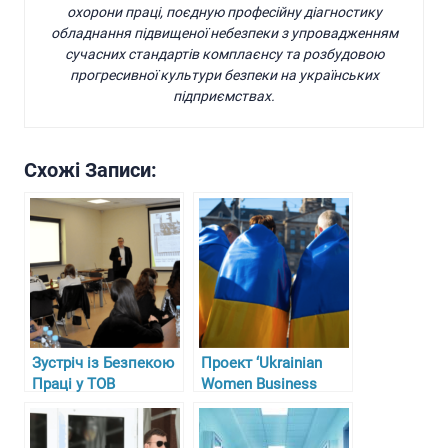
охорони праці, поєдную професійну діагностику
обладнання підвищеної небезпеки з упровадженням
сучасних стандартів комплаєнсу та розбудовою
прогресивної культури безпеки на українських
підприємствах.
Схожі Записи:
Зустріч із Безпекою
Проект ‘Ukrainian
Праці у ТОВ
Women Business
“Гарасимів Агро”
Circle’ у Німеччині